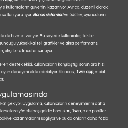
e kullanıcıların güvenini kazanıyor. Ayrıca, düzenli olarak
satları yaratıyor.
Bonus sistemleri
ve ödüller, oyuncuların
rde de hizmet veriyor. Bu sayede kullanıcılar, tek bir
sunduğu yüksek kaliteli grafikler ve akıcı performans,
erçekçi bir atmosfer sunuyor.
en destek ekibi, kullanıcıların karşılaştığı sorunlara hızlı
 oyun deneyimi elde edebiliyor. Kısacası,
1win app
, mobil
or.
uygulamasında
kkat çekiyor. Uygulama, kullanıcıların deneyimlerini daha
lanıcılara yönelik hoş geldin bonusları,
1win
‚in en popüler
ra bakiye kazanmalarını sağlıyor ve bu da onların daha fazla