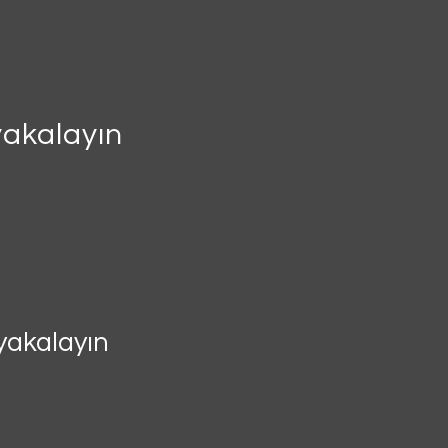
akalayın
yakalayın