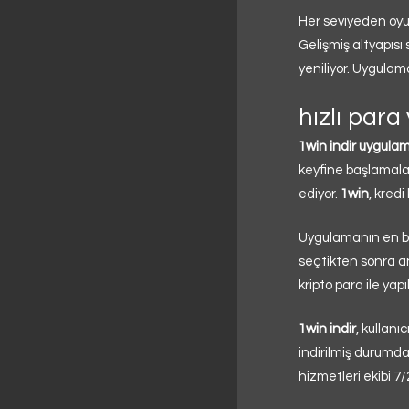
Her seviyeden oyu
Gelişmiş altyapısı
yeniliyor. Uygulam
hızlı par
1win indir uygula
keyfine başlamaları
ediyor.
1win
, kredi
Uygulamanın en bü
seçtikten sonra an
kripto para ile yap
1win indir
, kullanı
indirilmiş durumda
hizmetleri ekibi 7