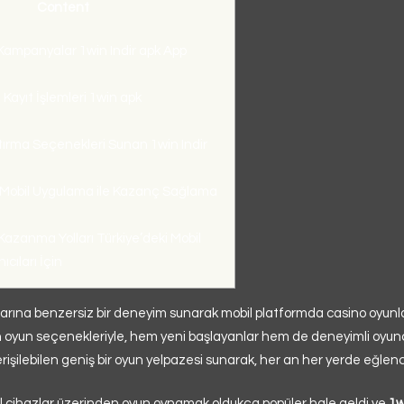
Content
Kampanyalar 1win Indir apk App
e Kayıt İşlemleri 1win apk
atırma Seçenekleri Sunan 1win Indir
 Mobil Uygulama ile Kazanç Sağlama
Kazanma Yolları Türkiye’deki Mobil
cıları İçin
cılarına benzersiz bir deneyim sunarak mobil platformda casino oyunları
 oyun seçenekleriyle, hem yeni başlayanlar hem de deneyimli oyuncul
rişilebilen geniş bir oyun yelpazesi sunarak, her an her yerde eğlenc
cihazlar üzerinden oyun oynamak oldukça popüler hale geldi ve
1w