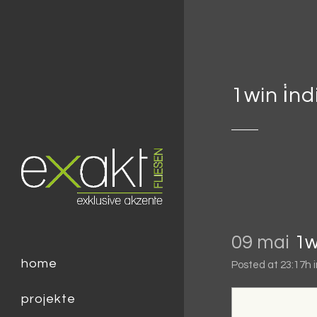
1win i̇nd
09 mai
1wi
home
Posted at 23:17h
projekte