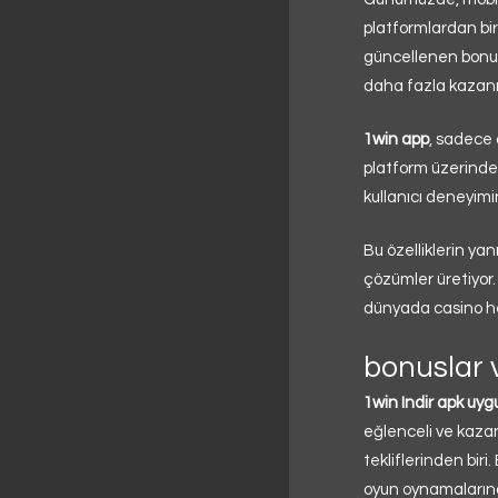
platformlardan bir
güncellenen bonus 
daha fazla kazanm
1win app
, sadece c
platform üzerinden
kullanıcı deneyimi
Bu özelliklerin yanı
çözümler üretiyor.
dünyada casino hey
bonuslar 
1win Indir apk uy
eğlenceli ve kazanç
tekliflerinden biri
oyun oynamalarına