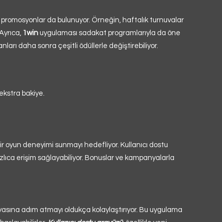
e promosyonlar da bulunuyor. Örneğin, haftalık turnuvalar
 Ayrıca,
1win
uygulaması sadakat programlarıyla da öne
arı daha sonra çeşitli ödüllerle değiştirebiliyor.
 ekstra bakiye.
 bir oyun deneyimi sunmayı hedefliyor. Kullanıcı dostu
ızlıca erişim sağlayabiliyor. Bonuslar ve kampanyalarla
ünyasına adım atmayı oldukça kolaylaştırıyor. Bu uygulama