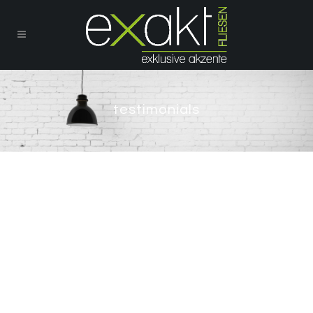
testimonials
testimonials
shortcode