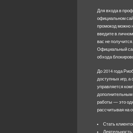
Для входа в проф
официальном сайт
промокод можно н
введите в личном
вас не получится
Официальный сай
обхода блокирово
До 2014 года Рио
доступных игр, а
управляется комп
дополнительным п
работы — это од
рассчитывая на о
Стать клиенто
Деятельность 