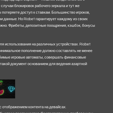
случаи блокировок рабочего зеркала и тут же
 потеряете доступ к ставкам. Большинство игроков,
и данные. Но Riobet гарантирует каждому из своих
ожно. Фрибеты, депозитные поощрения, кэшбэк, бонусы
я использования на различных устройствах. Riobet
Минимальное пополнение должно составлять не менее
 любимые игровые автоматы, совершать финансовые
т такой документ основанием для ведения азартной
с отображением контента на девайсах.