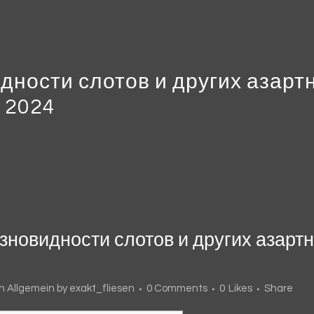
дности слотов и других азартн
 2024
зновидности слотов и других азартны
in
Allgemein
by
exakt_fliesen
0 Comments
0
Likes
Share