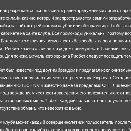
иль разрешается использовать ранее придуманный логин с паро
е онлайн-казино, который распространяется самими разработчи
айти на сайтах с рейтингами клубов или обзорами игр. Чтобы акти
 кабинете на сайте клуба. Все промокоды уникальны, поэтому во
. В целом, это отличная возможность без особых хлопот получит
т Риобет казино отличается рядом преимуществ. Главный плюс –
к. Для поиска актуального зеркала Риобет следует посещать те
бет был известен под другим брендом и предлагал исключитель
 само казино получило лицензию от регулятора Кюрасао. Сегодня
анией RIOTECH N.V и известно даже за пределами СНГ. Лицензия
одтверждением честности заведения, его положительного отнош
на из основных фишек Riobet. Каждый пользователь получает в
тсутствие обмана, что невероятно важно.
м клуба может каждый совершеннолетний пользователь, после тог
любого игрового клуба находится под контролем специалистов Р