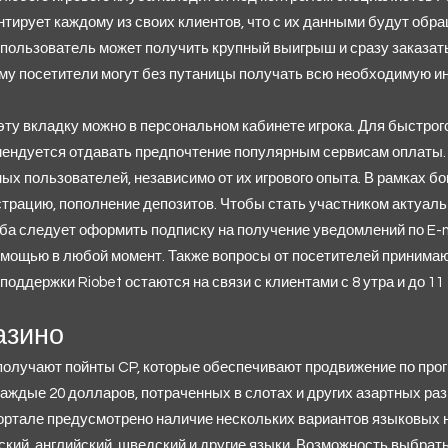
антирует каждому из своих клиентов, что с их данными будут обр
пользователь может получить крупный выигрыш и сразу заказать
му посетители могут без путаницы получать всю необходимую 
эту вкладку можно в персональном кабинете игрока. Для быстро
ендуется отдавать предпочтение популярным сервисам оплаты. 
ых пользователей, независимо от их игрового опыта. В рамках 
страцию, пополнение депозитов. Чтобы стать участником актуа
ба следует оформить подписку на получение уведомлений по E-m
мощью в любой момент. Также вопросы от посетителей принимаю
оддержки Riobet остаются на связи с клиентами с 8 утра и до 11 
казино
 получают пойнты CP, которые обеспечивают продвижение по про
каждые 20 долларов, потраченных в слотах и других азартных ра
портале предусмотрено наличие нескольких вариантов языковых 
ский, английский, шведский и другие языки. Возможность выбра