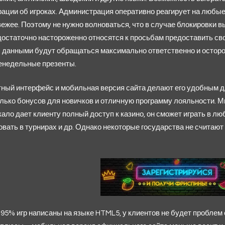
ации об игроках. Администрация оперативно реагирует на любые 
ежее. Поэтому не нужно волноваться, что в случае блокировки вы
достаточно настороженно относятся к просьбам предоставить сво
их данными будут обращаться максимально ответственно и остор
женедельные презенты.
ный интерфейс и мобильная версия сайта делают его удобным дл
лько бонусов для новичков и отличную программу лояльности. 
кало дает клиенту полный доступ к казино, он сможет играть в
овать в турнирах и др. Однако некоторые государства не считаю
95% игр написаны на языке HTML5, у клиентов не будет проблем 