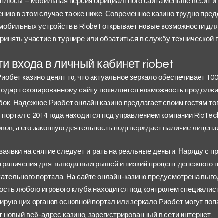
плюсы – мобильная версия официального сайта меньше весит и б
нию в этом случае также ниже. Современное казино трудно пред
обильных устройств в Riobet открывает новые возможности для 
принять участие в турнире или обратиться в службу технической 
и входа в личный кабинет riobet
иобет казино ценят то, что актуальное зеркало обеспечивает 1
одаря скопированному сайту появляется возможность продолжит
ок. Надежное Риобет онлайн казино предлагает своим гостям то
й портал с 2014 года находится под управлением компании RioTec
вов, а его законную деятельность подтверждает наличие лиценз
аявки на снятие следует играть на реальные деньги. Наряду с п
ограничения для вывода выигрышей и низкий процент денежного
ательного портала. На сайте онлайн-казино предусмотрена выго
ость любого игрового клуба находится под контролем специалис
ирующих органов основной портал или зеркало Риобет могут попа
 новый веб-адрес казино, зарегистрированный в сети интернет.