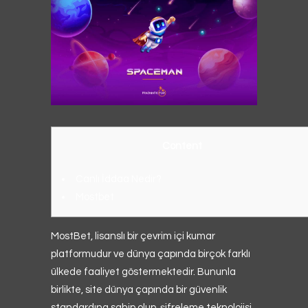
Content
Canlı İddaa Nedir?
Mostbet
MostBet, lisanslı bir çevrim içi kumar
platformudur ve dünya çapında birçok farklı
ülkede faaliyet göstermektedir. Bununla
birlikte, site dünya çapında bir güvenlik
standardına sahip olup, şifreleme teknolojisi