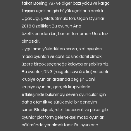
fakat Boeing 787 ve diğer bazı yolcu ve kargo
taşıyıcı uçakları gibi büyük uçaklar olacaktı.
Uçak Uçuş Pilotu Simülatörü Uçan Oyunlar
2018 Özellikler: Bu oyunun Ana
özelliklerinden biri, bunun tamamen Ücretsiz
olmasıdır.
Uygulama yükledikten sonra, slot oyunları,
masa oyunları ve canlı casino dahil olmak
üzere birçok seçeneğe kolayca erişebilirsiniz.
Bu oyunlar, RNG (rasgele sayı üretici) ve canlı
krupiye oyunları arasında değişir. Canlı
krupiye oyunları, gerçek krupiyelerle
etkileşimde bulunmayı seven oyuncular için
daha otantik ve sürükleyici bir deneyim
sunar. Blackjack, rulet, baccarat ve poker gibi
oyunlar platform geleneksel masa oyunları
bölümünde yer almaktadır. Bu oyunların