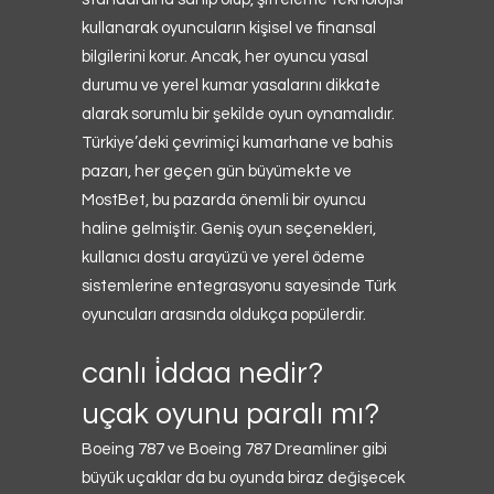
kullanarak oyuncuların kişisel ve finansal
bilgilerini korur. Ancak, her oyuncu yasal
durumu ve yerel kumar yasalarını dikkate
alarak sorumlu bir şekilde oyun oynamalıdır.
Türkiye’deki çevrimiçi kumarhane ve bahis
pazarı, her geçen gün büyümekte ve
MostBet, bu pazarda önemli bir oyuncu
haline gelmiştir. Geniş oyun seçenekleri,
kullanıcı dostu arayüzü ve yerel ödeme
sistemlerine entegrasyonu sayesinde Türk
oyuncuları arasında oldukça popülerdir.
canlı i̇ddaa nedir?
uçak oyunu paralı mı?
Boeing 787 ve Boeing 787 Dreamliner gibi
büyük uçaklar da bu oyunda biraz değişecek