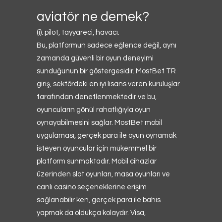
aviatör ne demek?
(i). pilot, tayyareci, havacı.
Bu, platformun sadece eğlence değil, aynı
zamanda güvenli bir oyun deneyimi
sunduğunun bir göstergesidir. MostBet TR
giriş, sektördeki en iyi lisans veren kuruluşlar
tarafından denetlenmektedir ve bu,
oyuncuların gönül rahatlığıyla oyun
oynayabilmesini sağlar. MostBet mobil
uygulaması, gerçek para ile oyun oynamak
isteyen oyuncular için mükemmel bir
platform sunmaktadır. Mobil cihazlar
üzerinden slot oyunları, masa oyunları ve
canlı casino seçeneklerine erişim
sağlanabilir ken, gerçek para ile bahis
yapmak da oldukça kolaydır. Visa,