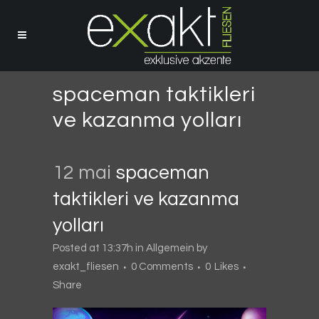
spaceman taktikleri
ve kazanma yolları
12 mai
spaceman
taktikleri ve kazanma
yolları
Posted at 13:37h
in
Allgemein
by
exakt_fliesen
0 Comments
0
Likes
Share