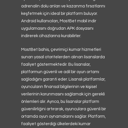
adrenalin dolu anları ve kazanma fırsatlarını
keşfetmek için ideal bir platform buluyor.
Android kullanıcıları, MostBet mobil indir
uygulamasını doğrudan APK dosyasını
indirerek cihazlarına kurabilirler.
MostBet bahis, çevrimiçi kumar hizmetleri
sunan yasal otoritelerden alınan lisanslarda
faaliyet göstermektedir. Bu lisanslar,
platformun güvenli ve adil bir oyun ortamı
sağladığını garanti eder. Lisanslı platformlar,
oyuncuların finansal bilgilerinin ve kişisel
verilerinin korunmasını sağlamak için gerekli
önlemleri alır. Ayrıca, bu lisanslar platform
güvenilirliğini artırarak, oyunculara güvenli bir
ortamda oyun oynamalarını sağlar. Platform,
faaliyet gösterdiği ülkelerdeki kumar