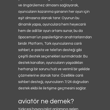
ve öngörülemez olmasını sağlayarak,
oyuncuların kazanma şansının her oyun için
eşit olmasına olanak tanır. Oyunun bu
dinamik yapısı, oyunculara hem heyecanlı
hem de adil bir oyun ortamı sunar, bu da
Spaceman’un popülerliğinin anahtarlarından
biridir. Platform, Türk oyuncularına canlı
sohbet, e-posta ve telefon desteği gibi
çeşitli destek seçenekleri sunmaktadır. Bu
destek kanalları, oyuncuların yaşadıkları
herhangi bir sorunu hızlı ve verimli bir şekilde
çözmelerine olanak tanır. Özellikle canlı
sohbet desteği, oyuncuların 7/24 doğrudan
destek ekibi ile iletişime geçmesini sağlar.
aviatör ne demek?
türkçesi havacı/pilot anlamına gelen