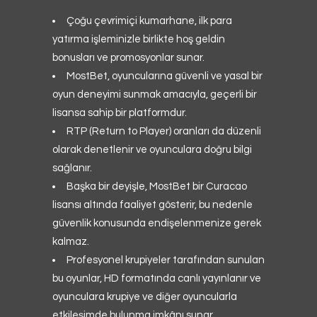
Çoğu çevrimiçi kumarhane, ilk para
yatırma işleminizle birlikte hoş geldin
bonusları ve promosyonlar sunar.
MostBet, oyuncularına güvenli ve yasal bir
oyun deneyimi sunmak amacıyla, geçerli bir
lisansa sahip bir platformdur.
RTP (Return to Player) oranları da düzenli
olarak denetlenir ve oyunculara doğru bilgi
sağlanır.
Başka bir deyişle, MostBet bir Curacao
lisansı altında faaliyet gösterir, bu nedenle
güvenlik konusunda endişelenmenize gerek
kalmaz.
Profesyonel krupiyeler tarafından sunulan
bu oyunlar, HD formatında canlı yayınlanır ve
oyunculara krupiye ve diğer oyuncularla
etkileşimde bulunma imkânı sunar.