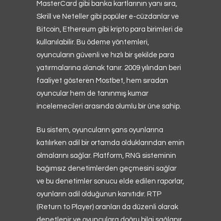
MasterCard gibi banka kartlarının yanı sıra,
Skrill ve Neteller gibi popüler e-cüzdanlar ve
Bitcoin, Ethereum gibi kripto para birimleri de
kullanılabilir. Bu ödeme yöntemleri,
oyuncuların güvenli ve hızlı bir şekilde para
yatırmalarına olanak tanır. 2009 yılından beri
faaliyet gösteren Mostbet, hem sıradan
oyuncular hem de tanınmış kumar
incelemecileri arasında olumlu bir üne sahip.
Bu sistem, oyuncuların şans oyunlarına
katılırken adil bir ortamda olduklarından emin
olmalarını sağlar. Platform, RNG sisteminin
bağımsız denetimlerden geçmesini sağlar
ve bu denetimler sonucu elde edilen raporlar,
oyunların adil olduğunun kanıtıdır. RTP
(Return to Player) oranları da düzenli olarak
denetlenir ve oyunculara doğru bilgi sağlanır.