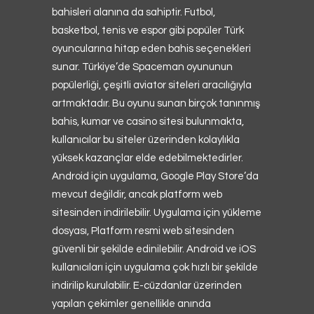
bahisleri alanına da sahiptir. Futbol,
basketbol, tenis ve espor gibi popüler Türk
oyuncularına hitap eden bahis seçenekleri
sunar. Türkiye’de Spaceman oyununun
popülerliği, çeşitli aviator siteleri aracılığıyla
artmaktadır. Bu oyunu sunan birçok tanınmış
bahis, kumar ve casino sitesi bulunmakta,
kullanıcılar bu siteler üzerinden kolaylıkla
yüksek kazançlar elde edebilmektedirler.
Android için uygulama, Google Play Store’da
mevcut değildir, ancak platform web
sitesinden indirilebilir. Uygulama için yükleme
dosyası, Platform resmi web sitesinden
güvenli bir şekilde edinilebilir. Android ve iOS
kullanıcıları için uygulama çok hızlı bir şekilde
indirilip kurulabilir. E-cüzdanlar üzerinden
yapılan çekimler genellikle anında