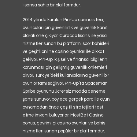
lisansa sahip bir platformdur.
2014 yılında kurulan Pin-Up casino sitesi,
oyuncular için güvenilirlik ve güvenlik kanıtı
olarak öne çıkıyor. Curacao lisansı ile yasal
hizmetler sunan bu platform, spor bahisleri
ve çeşitli online casino oyunları ile dikkat
çekiyor. Pin-Up, kişisel ve finansal bilgilerin
korunması için gelişmiş güvenlik önlemleri
alıyor, Türkiye’deki kullanıcılarına güvenli bir
oyun ortamı sağlıyor. Pin-Up’ta Spaceman
Spribe oyununu ücretsiz modda deneme
şansı sunuyor, böylece gerçek para ile oyun
oynamadan önce çeşitli stratejileri test
etme imkanı buluyorlar. MostBet Casino
bonus, çevrim içi casino oyunları ve bahis
hizmetleri sunan popüler bir platformdur.