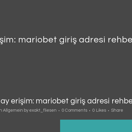
işim: mariobet giriş adresi rehbe
ay erişim: mariobet giriş adresi rehbe
in
Allgemein
by
exakt_fliesen
0 Comments
0
Likes
Share