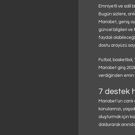
Emniyetli ve adil 
Bugün sizlere, onl
Mariobet, geniş oy
güncel bilgileri v
faydalı olabileceğ
dostu arayüzü saye
Futbol, basketbol, 
Mariobet giriş 202
verdiğinden emin ola
7 destek 
Mariobet‘un canlı 
konularınızı, yaşad
oluşturmak için kar
doldurarak anında 