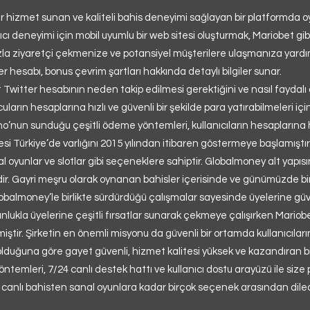
bir hizmet sunan ve kaliteli bahis deneyimi sağlayan bir platformda oy
ıcı deneyimi için mobil uyumlu bir web sitesi oluşturmak, Mariobet gibi
la ziyaretçi çekmenize ve potansiyel müşterilere ulaşmanıza yardım
r hesabı, bonus çevrim şartları hakkında detaylı bilgiler sunar.
 Twitter hesabının neden takip edilmesi gerektiğini ve nasıl faydalı 
ların hesaplarına hızlı ve güvenli bir şekilde para yatırabilmeleri içi
o’nun sunduğu çeşitli ödeme yöntemleri, kullanıcıların hesaplarına hız
si Türkiye’de varlığını 2015 yılından itibaren göstermeye başlamıştır.
l oyunlar ve slotlar gibi seçeneklere sahiptir. Globalmoney alt yapıs
. Gayri meşru olarak oynanan bahisler içerisinde ve günümüzde bir 
lobalmoney’le birlikte sürdürdüğü çalışmalar sayesinde üyelerine güv
unlukla üyelerine çeşitli fırsatlar sunarak çekmeye çalışırken Mariob
ştir. Şirketin en önemli misyonu da güvenli bir ortamda kullanıcıları
 olduğuna göre gayet güvenli, hizmet kalitesi yüksek ve kazandıran 
ntemleri, 7/24 canlı destek hattı ve kullanıcı dostu arayüzü ile size 
 canlı bahisten sanal oyunlara kadar birçok seçenek arasından dilediğ