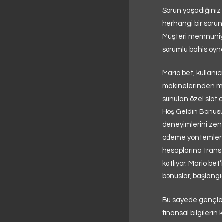
Sorun yaşadığınız 
herhangi bir sorun
Müşteri memnuniyet
sorumlu bahis oyna
Mario bet, kullanı
makinelerinden ma
sunulan özel slot 
Hoş Geldin Bonusu 
deneyimlerini zengi
ödeme yöntemleriyl
hesaplarına transf
katlıyor. Mario be
bonuslar, başlangı
Bu sayede gençler,
finansal bilgilerin