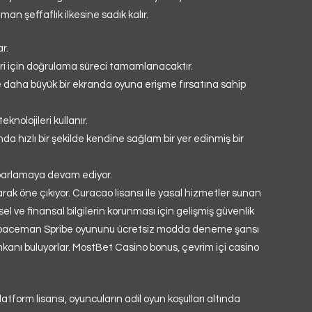
n şeffaflık ilkesine sadık kalır.
r.
eri için doğrulama süreci tamamlanacaktır.
ile daha büyük bir ekranda oyuna erişme fırsatına sahip
knolojileri kullanır.
a hızlı bir şekilde kendine sağlam bir yer edinmiş bir
parlamaya devam ediyor.
larak öne çıkıyor. Curacao lisansı ile yasal hizmetler sunan
isel ve finansal bilgilerin korunması için gelişmiş güvenlik
Up’ta Spaceman Spribe oyununu ücretsiz modda deneme şansı
mkanı buluyorlar. MostBet Casino bonus, çevrim içi casino
atform lisansı, oyuncuların adil oyun koşulları altında