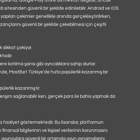
 uygulama, Google Play Store’da mevcut değildir, ancak
 sitesinden güvenli bir şekilde edinilebilir. Android ve iOS
en yapılan çekimler genellikle anında gerçekleştirilirken,
ançlarını güvenli bir şekilde çekebilmesi için çeşitli
 dikkat çekiyor.
ktadır.
ere katılma şansı gibi ayrıcalıklara sahip olurlar.
sinde, MostBet Türkiye’de hızla popülerlik kazanmış bir
pülerlik kazanmıştır.
 erişim sağlanabilir ken, gerçek para ile bahis yapmak da
a faaliyet göstermektedir. Bu lisanslar, platformun
finansal bilgilerinin ve kişisel verilerinin korunmasını
rak, oyunculara güvenli bir ortamda oyun oynamalarını