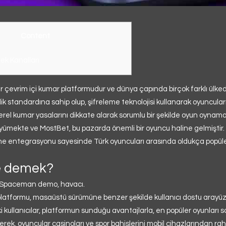
Content
ek Kanalları
bir çevrim içi kumar platformudur ve dünya çapında birçok farklı ülke
k standardına sahip olup, şifreleme teknolojisi kullanarak oyuncuların 
rel kumar yasalarını dikkate alarak sorumlu bir şekilde oyun oynamal
ümekte ve MostBet, bu pazarda önemli bir oyuncu haline gelmiştir. G
e entegrasyonu sayesinde Türk oyuncuları arasında oldukça popüle
e demek?
Spaceman demo
, havacı.
latformu, masaüstü sürümüne benzer şekilde kullanıcı dostu arayüzü 
ki kullanıcılar, platformun sunduğu avantajlarla, en popüler oyunları s
erek, oyuncular casinoları ve spor bahislerini mobil cihazlarından ra