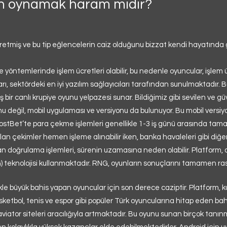
 oynamak haram mıdır?
seyretmiş ve bu tip eğlencelerin caiz olduğunu bizzat kendi hayatında 
yöntemlerinde işlem ücretleri olabilir, bu nedenle oyuncular, işlem ü
rı, sektördeki en iyi yazılım sağlayıcıları tarafından sunulmaktadır. 
 bir canlı krupiye oyunu yelpazesi sunar. Bildiğimiz gibi sevilen ve 
 değil, mobil uygulaması ve versiyonu da bulunuyor. Bu mobil versi
. MostBet’te para çekme işlemleri genellikle 1-3 iş günü arasında t
lan çekimler hemen işleme alınabilir iken, banka havaleleri gibi diğ
ılan doğrulama işlemleri, sürenin uzamasına neden olabilir. Platform,
G) teknolojisi kullanmaktadır. RNG, oyunların sonuçlarını tamamen rastg
kle büyük bahis yapan oyuncular için son derece caziptir. Platform, ku
basketbol, tenis ve espor gibi popüler Türk oyuncularına hitap eden
i aviator siteleri aracılığıyla artmaktadır. Bu oyunu sunan birçok tanı