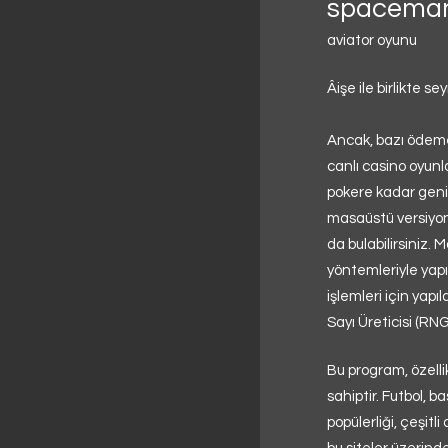
spaceman
aviator oyunu
Âişe ile birlikte 
Ancak, bazı ödeme 
canlı casino oyunla
pokere kadar geniş
masaüstü versiyonu
da bulabilirsiniz
yöntemleriyle yapı
işlemleri için yap
Sayı Üreticisi (RN
Bu program, özelli
sahiptir. Futbol, 
popülerliği, çeşitl