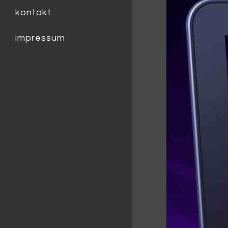
kontakt
impressum