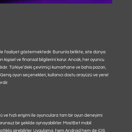
de faaliyet göstermektedir. Bununla birlikte, site dünya
kişisel ve finansal bilgilerini korur. Ancak, her oyuncu
ıdır. Türkiye’deki çevrimiçi kumarhane ve bahis pazarı,
eniş oyun seçenekleri, kullanıcı dostu arayüzü ve yerel
rdir.
ve hızlı erişimi ile oyunculara tam bir oyun deneyimi
orunsuz bir şekilde oynayabilirler. MostBet mobil
hatlıkla girebilirler. Uygulama, hem Android hem de iOS